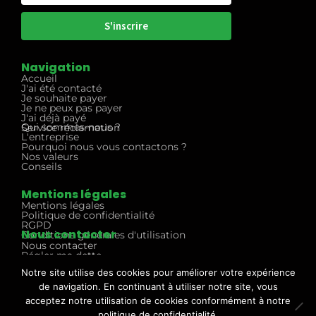
S'inscrire
Navigation
Accueil
J'ai été contacté
Je souhaite payer
Je ne peux pas payer
J'ai déjà payé
Qui sommes-nous ?
Service réclamation
L'entreprise
Pourquoi nous vous contactons ?
Nos valeurs
Conseils
Mentions légales
Mentions légales
Politique de confidentialité
RGPD
Nous contacter
Conditions générales d'utilisation
Nous contacter
Régler ma dette
03 74 47 47 62
Notre site utilise des cookies pour améliorer votre expérience
contact@bye-creances.fr
71 rue du Hem
de navigation. En continuant à utiliser notre site, vous
62840 LAVENTIE
acceptez notre utilisation de cookies conformément à notre
politique de confidentialité.