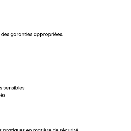
 des garanties appropriées.
s sensibles
sés
es pratiques en matière de sécurité