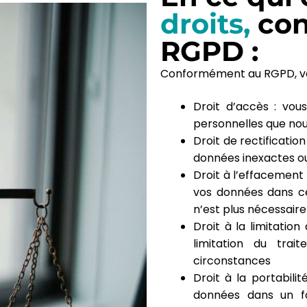
droits,
co
RGPD :
Conformément au RGPD, vou
Droit d’accès : vo
personnelles que nou
Droit de rectificati
données inexactes o
Droit à l’effacement
vos données dans ce
n’est plus nécessaire
Droit à la limitatio
limitation du tra
circonstances
Droit à la portabil
données dans un fo