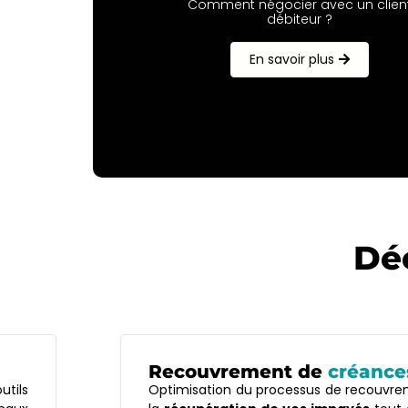
Comment négocier avec un clien
débiteur ?
En savoir plus
Déc
Recouvrement de
créance
tils
Optimisation du processus de recouvre