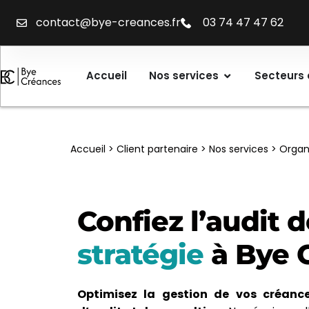
contact@bye-creances.fr
03 74 47 47 62
Accueil
Nos services
Secteurs 
Accueil
>
Client partenaire
>
Nos services
>
Organ
Confiez l’audit 
stratégie
à Bye 
Optimisez la gestion de vos créanc