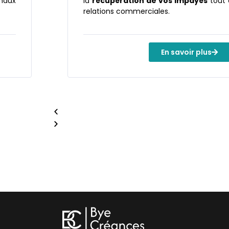
anaux
la
récupération de vos impayés
tout 
relations commerciales.
En savoir plus