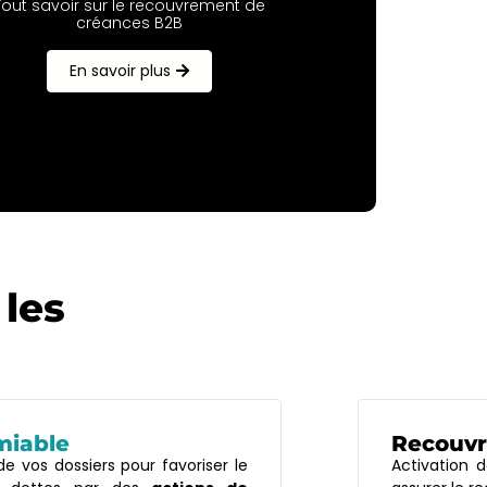
Tout savoir sur le recouvrement de
créances B2B
En savoir plus
 les
miable
Recouv
e vos dossiers pour favoriser le
Activation 