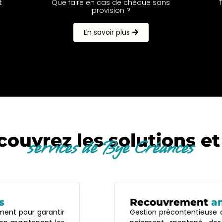
t
Que faire en cas de chèque sans
provision ?
En savoir plus
ouvrez les solutions et
services de Bye Créances
s
Recouvrement
a
ment pour garantir
Gestion précontentieuse d