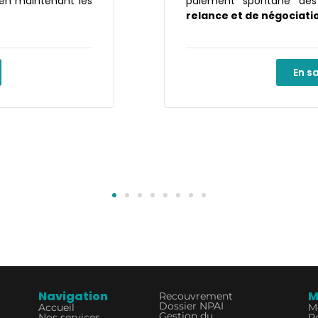
en maintenant les
paiement spontané des
relance et de négociati
En s
Navigation
M
Recouvrement
Dossier NPAI
Accueil
M
Gestion du
Nos services
Po